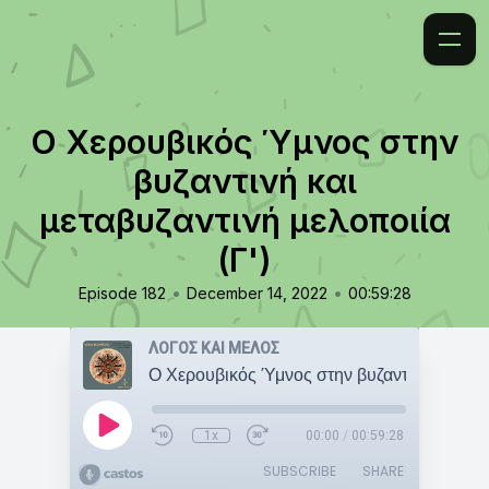
Ο Χερουβικός Ύμνος στην
βυζαντινή και
μεταβυζαντινή μελοποιία
(Γ')
•
•
Episode 182
December 14, 2022
00:59:28
ΛΟΓΟΣ ΚΑΙ ΜΕΛΟΣ
1x
00:00
/
00:59:28
SUBSCRIBE
SHARE