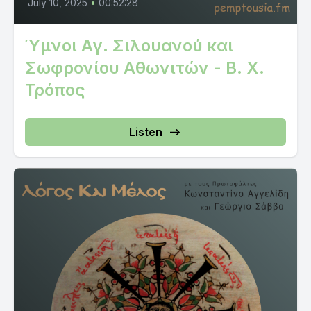
July 10, 2025
•
00:52:28
Ύμνοι Αγ. Σιλουανού και
Σωφρονίου Αθωνιτών - Β. Χ.
Τρόπος
Listen