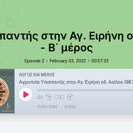
αντής στην Αγ. Ειρήνη ο
- Β΄ μέρος
•
•
Episode 2
February 03, 2022
00:57:33
ΛΟΓΟΣ ΚΑΙ ΜΕΛΟΣ
Αγρυπνία Υπαπαντής στην Αγ. Ειρήνη οδ. Αιόλου 1987
1x
SUBSCRIBE
SHARE