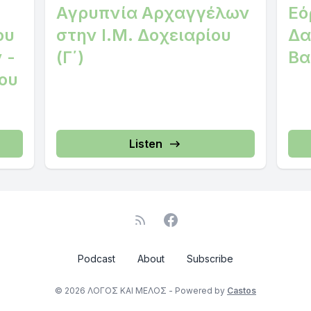
Αγρυπνία Αρχαγγέλων
Εό
ου
στην Ι.Μ. Δοχειαρίου
Δα
 -
(Γ΄)
Βα
ου
Listen
Podcast
About
Subscribe
© 2026 ΛΟΓΟΣ ΚΑΙ ΜΕΛΟΣ - Powered by
Castos