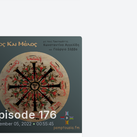
pisode 176
ember 05, 2022
•
00:55:45