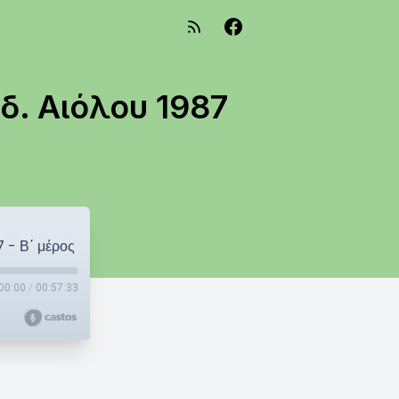
δ. Αιόλου 1987
 - Β΄ μέρος
00:00
/
00:57:33