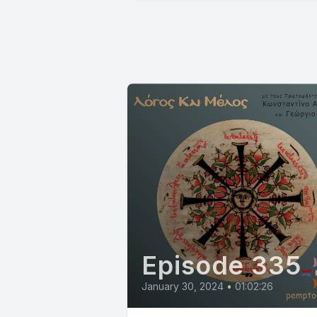
Episode 335
January 30, 2024
•
01:02:26