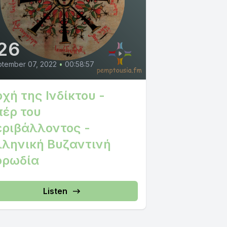
26
tember 07, 2022
•
00:58:57
χή της Ινδίκτου -
πέρ του
εριβάλλοντος -
λληνική Βυζαντινή
ορωδία
Listen