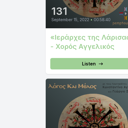
131
September 15, 2022
•
00:58:40
«Ιεράρχες της Λάρισα
- Χορός Αγγελικός
Listen