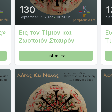
130
1
September 14, 2022
•
00:56:39
Sep
ς»
Εις τον Τίμιον και
Ε
Ζωοποιόν Σταυρόν
Τι
Listen