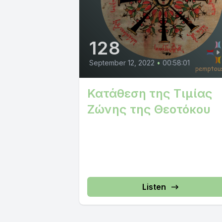
128
September 12, 2022
•
00:58:01
Κατάθεση της Τιμίας
Ζώνης της Θεοτόκου
Listen