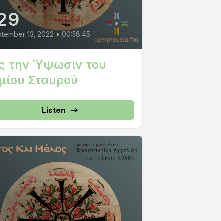
29
tember 13, 2022
•
00:58:45
ις την Ύψωσιν του
μίου Σταυρού
Listen