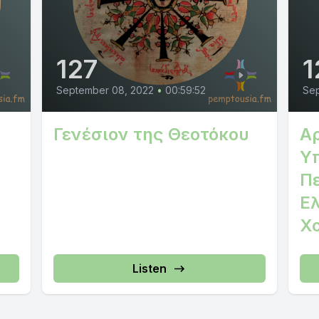
127
1
September 08, 2022
•
00:59:52
Sep
Γενέσιον της Θεοτόκου
Αρ
Υ
Π
Ε
Χ
Listen