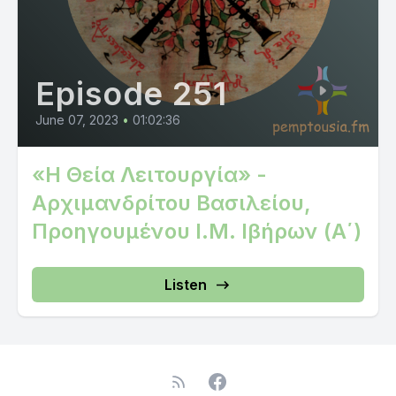
Episode 251
June 07, 2023
•
01:02:36
«Η Θεία Λειτουργία» -
Αρχιμανδρίτου Βασιλείου,
Προηγουμένου Ι.Μ. Ιβήρων (Α΄)
Listen