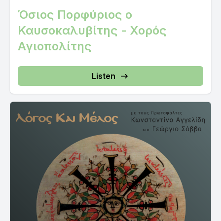
Όσιος Πορφύριος ο
Καυσοκαλυβίτης - Χορός
Αγιοπολίτης
Listen