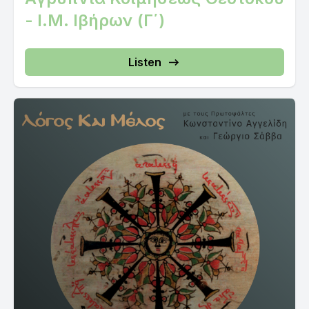
- Ι.Μ. Ιβήρων (Γ΄)
Listen