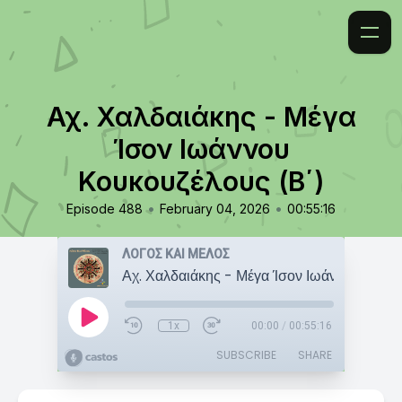
Αχ. Χαλδαιάκης - Μέγα
Ίσον Ιωάννου
Κουκουζέλους (Β΄)
•
•
Episode 488
February 04, 2026
00:55:16
ΛΟΓΟΣ ΚΑΙ ΜΕΛΟΣ
1x
00:00
/
00:55:16
SUBSCRIBE
SHARE