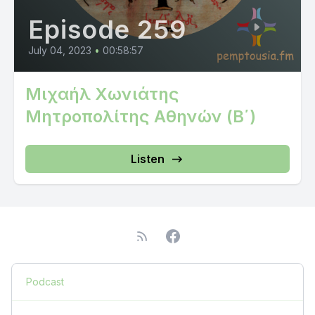
Episode 259
July 04, 2023
•
00:58:57
Μιχαήλ Χωνιάτης
Μητροπολίτης Αθηνών (Β΄)
Listen
Podcast