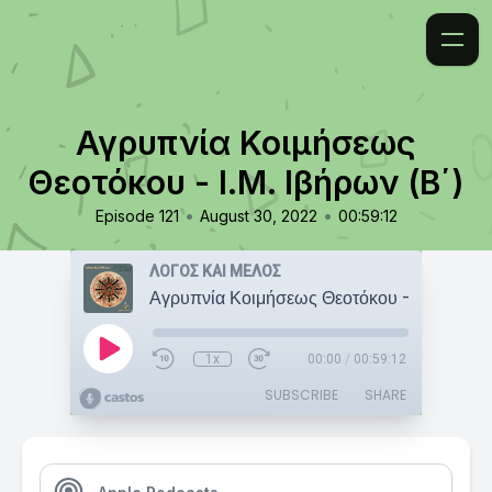
Αγρυπνία Κοιμήσεως
Θεοτόκου - Ι.Μ. Ιβήρων (Β΄)
•
•
Episode 121
August 30, 2022
00:59:12
ΛΟΓΟΣ ΚΑΙ ΜΕΛΟΣ
1x
00:00
/
00:59:12
SUBSCRIBE
SHARE