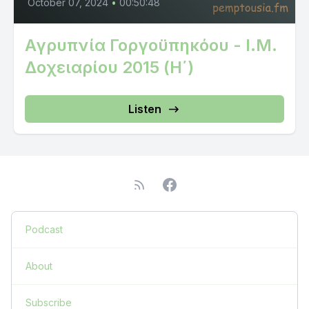
October 07, 2024
•
00:50:48
Αγρυπνία Γοργοϋπηκόου - Ι.Μ.
Δοχειαρίου 2015 (Η΄)
Listen
Podcast
About
Subscribe