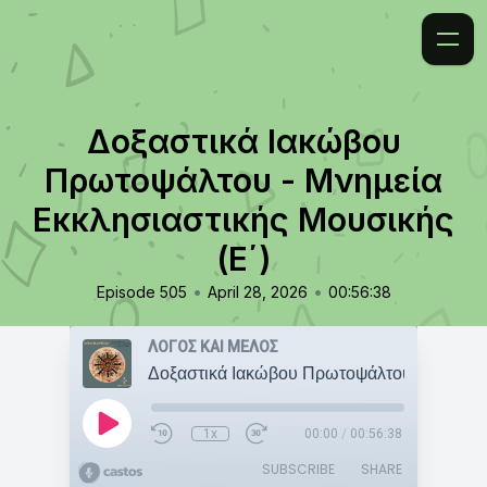
Δοξαστικά Ιακώβου
Πρωτοψάλτου - Μνημεία
Εκκλησιαστικής Μουσικής
(Ε΄)
•
•
Episode 505
April 28, 2026
00:56:38
ΛΟΓΟΣ ΚΑΙ ΜΕΛΟΣ
1x
00:00
/
00:56:38
SUBSCRIBE
SHARE