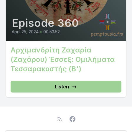
Episode 360
April 25, 2024
•
00:53:52
Αρχιμανδρίτη Ζαχαρία
(Ζαχάρου) Έσσεξ: Ομιλήματα
Τεσσαρακοστής (B')
Listen