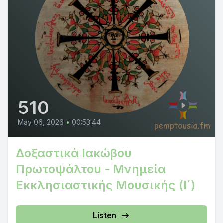
510
May 06, 2026
•
00:53:44
Δοξαστικά Ιακώβου
Πρωτοψάλτου - Μνημεία
Εκκλησιαστικής Μουσικής (Ι΄)
Listen