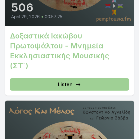
506
April 29, 2026
•
00:57:25
Δοξαστικά Ιακώβου
Πρωτοψάλτου - Μνημεία
Εκκλησιαστικής Μουσικής
(ΣΤ΄)
Listen